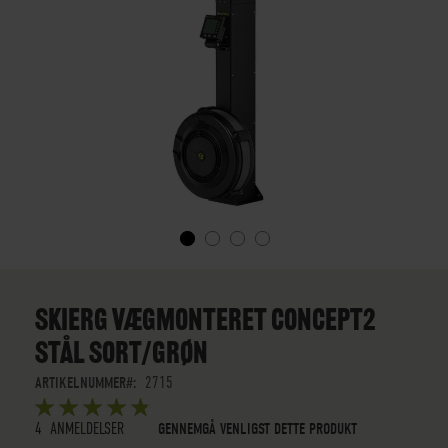
GÅ
TIL
STARTEN
SKIERG VÆGMONTERET CONCEPT2
AF
STÅL SORT/GRØN
BILLEDGALLERIET
ARTIKELNUMMER
2715
BEDØMMELSE:
5
5
OUT OF
STARS
4
ANMELDELSER
GENNEMGÅ VENLIGST DETTE PRODUKT