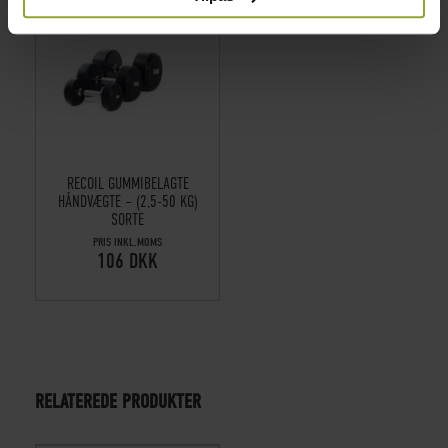
RECOIL GUMMIBELAGTE
HÅNDVÆGTE – (2,5-50 KG)
SORTE
PRIS INKL.MOMS
106 DKK
RELATEREDE PRODUKTER