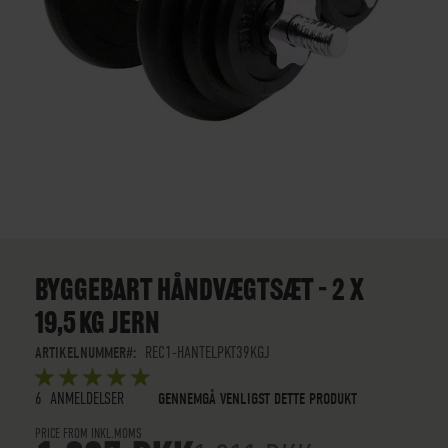
GÅ
TIL
STARTEN
BYGGEBART HÅNDVÆGTSÆT – 2 X
AF
19,5 KG JERN
BILLEDGALLERIET
ARTIKELNUMMER
REC1-HANTELPKT39KGJ
BEDØMMELSE:
5
5
OUT OF
STARS
6
ANMELDELSER
GENNEMGÅ VENLIGST DETTE PRODUKT
PRICE FROM INKL.MOMS